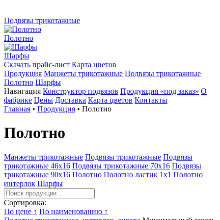
Подвязы трикотажные
Полотно
Шарфы
Скачать прайс-лист
Карта цветов
Продукция
Манжеты трикотажные
Подвязы трикотажные
Полотно
Шарфы
Навигация
Конструктор подвязов
Продукция «под заказ»
О
фабрике
Цены
Доставка
Карта цветов
Контакты
Главная
•
Продукция
•
Полотно
Полотно
Манжеты трикотажные
Подвязы трикотажные
Подвязы
трикотажные 46х16
Подвязы трикотажные 70х16
Подвязы
трикотажные 90х16
Полотно
Полотно ластик 1х1
Полотно
интерлок
Шарфы
Сортировка:
По цене ↑
По наименованию ↑