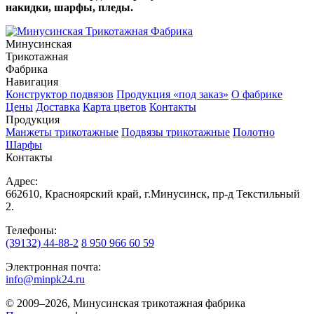
накидки, шарфы, пледы.
Минусинская
Трикотажная
Фабрика
Навигация
Конструктор подвязов
Продукция «под заказ»
О фабрике
Цены
Доставка
Карта цветов
Контакты
Продукция
Манжеты трикотажные
Подвязы трикотажные
Полотно
Шарфы
Контакты
Адрес:
662610, Красноярский край, г.Минусинск, пр-д Текстильный
2.
Телефоны:
(39132) 44-88-2
8 950 966 60 59
Электронная почта:
info@minpk24.ru
© 2009–2026, Минусинская трикотажная фабрика