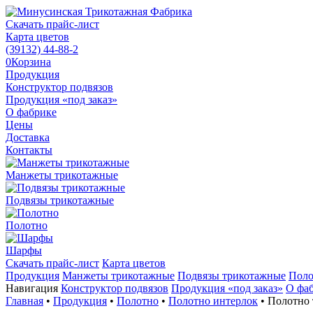
Скачать прайс-лист
Карта цветов
(39132)
44-88-2
0
Корзина
Продукция
Конструктор подвязов
Продукция «под заказ»
О фабрике
Цены
Доставка
Контакты
Манжеты трикотажные
Подвязы трикотажные
Полотно
Шарфы
Скачать прайс-лист
Карта цветов
Продукция
Манжеты трикотажные
Подвязы трикотажные
Поло
Навигация
Конструктор подвязов
Продукция «под заказ»
О фа
Главная
•
Продукция
•
Полотно
•
Полотно интерлок
•
Полотно 