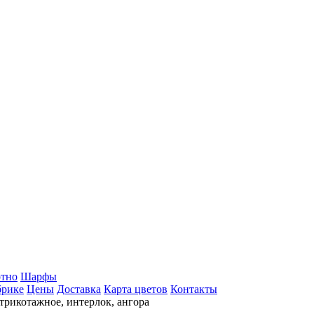
тно
Шарфы
брике
Цены
Доставка
Карта цветов
Контакты
трикотажное, интерлок, ангора