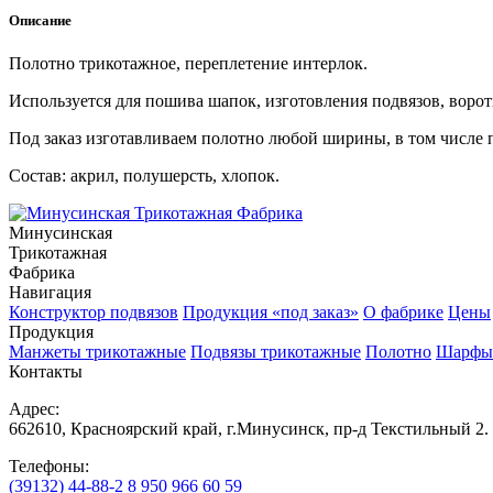
Описание
Полотно трикотажное, переплетение интерлок.
Используется для пошива шапок, изготовления подвязов, ворот
Под заказ изготавливаем полотно любой ширины, в том числе 
Состав: акрил, полушерсть, хлопок.
Минусинская
Трикотажная
Фабрика
Навигация
Конструктор подвязов
Продукция «под заказ»
О фабрике
Цены
Продукция
Манжеты трикотажные
Подвязы трикотажные
Полотно
Шарфы
Контакты
Адрес:
662610, Красноярский край, г.Минусинск, пр-д Текстильный 2.
Телефоны:
(39132) 44-88-2
8 950 966 60 59