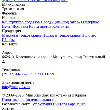
Минусинская
Трикотажная
Фабрика
Навигация
Конструктор подвязов
Продукция «под заказ»
О фабрике
Цены
Доставка
Карта цветов
Контакты
Продукция
Манжеты трикотажные
Подвязы трикотажные
Полотно
Шарфы
Контакты
Адрес:
662610, Красноярский край, г.Минусинск, пр-д Текстильный
2.
Телефоны:
(39132) 44-88-2
8 950 966 60 59
Электронная почта:
info@minpk24.ru
© 2009–2026, Минусинская трикотажная фабрика
Политика конфиденциальности
Разработка сайта:
Web-студия Виктора Бараненко
Хотите