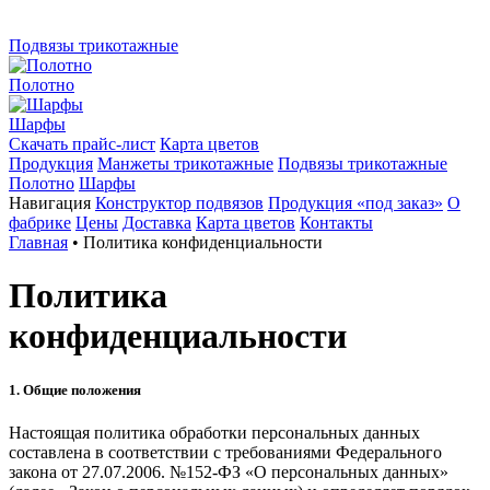
Подвязы трикотажные
Полотно
Шарфы
Скачать прайс-лист
Карта цветов
Продукция
Манжеты трикотажные
Подвязы трикотажные
Полотно
Шарфы
Навигация
Конструктор подвязов
Продукция «под заказ»
О
фабрике
Цены
Доставка
Карта цветов
Контакты
Главная
•
Политика конфиденциальности
Политика
конфиденциальности
1. Общие положения
Настоящая политика обработки персональных данных
составлена в соответствии с требованиями Федерального
закона от 27.07.2006. №152-ФЗ «О персональных данных»