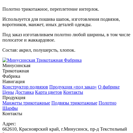
Полотно трикотажное, переплетение интерлок.
Используется для пошива шапок, изготовления подвязов,
воротников, манжет, иных деталей одежды.
Под заказ изготавливаем полотно любой ширины, в том числе
полосатое и жаккардовое.
Состав: акрил, полушерсть, хлопок.
Минусинская
Трикотажная
Фабрика
Навигация
Конструктор подвязов
Продукция «под заказ»
О фабрике
Цены
Доставка
Карта цветов
Контакты
Продукция
Манжеты трикотажные
Подвязы трикотажные
Полотно
Шарфы
Контакты
Адрес:
662610, Красноярский край, г.Минусинск, пр-д Текстильный