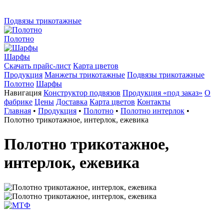
Подвязы трикотажные
Полотно
Шарфы
Скачать прайс-лист
Карта цветов
Продукция
Манжеты трикотажные
Подвязы трикотажные
Полотно
Шарфы
Навигация
Конструктор подвязов
Продукция «под заказ»
О
фабрике
Цены
Доставка
Карта цветов
Контакты
Главная
•
Продукция
•
Полотно
•
Полотно интерлок
•
Полотно трикотажное, интерлок, ежевика
Полотно трикотажное,
интерлок, ежевика