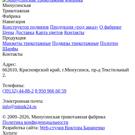
Минусинская
Трикотажная
Фабрика
Навигация
Конструктор подвязов
Продукция «под заказ»
О фабрике
Цены
Доставка
Карта цветов
Контакты
Продукция
Манжеты трикотажные
Подвязы трикотажные
Полотно
Шарфы
Контакты
Адрес:
662610, Красноярский край, г.Минусинск, пр-д Текстильный
2.
Телефоны:
(39132) 44-88-2
8 950 966 60 59
Электронная почта:
info@minpk24.ru
© 2009–2026, Минусинская трикотажная фабрика
Политика конфиденциальности
Разработка сайта:
Web-студия Виктора Бараненко
Хотите