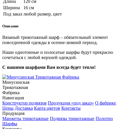
Длина
120 см
Ширина
16 см
Под заказ
любой размер, цвет
Описание
Вязаный трикотажный
шарф
– обязательный элемент
повседневной одежды в осенне-зимний период.
Наши однотонные и полосатые шарфы будут прекрасно
сочетаться с любой верхней одеждой.
С нашими шарфами Вам всегда будет тепло!
Минусинская
Трикотажная
Фабрика
Навигация
Конструктор подвязов
Продукция «под заказ»
О фабрике
Цены
Доставка
Карта цветов
Контакты
Продукция
Манжеты трикотажные
Подвязы трикотажные
Полотно
Шарфы
Контакты