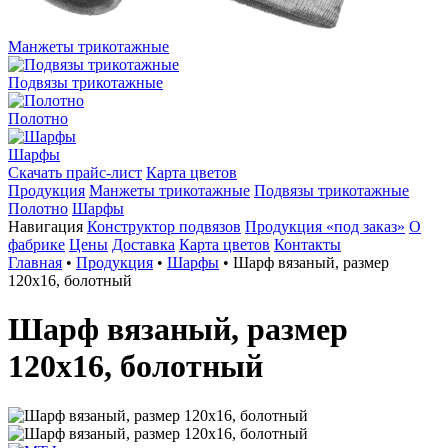
Манжеты трикотажные
Подвязы трикотажные
Полотно
Шарфы
Скачать прайс-лист
Карта цветов
Продукция
Манжеты трикотажные
Подвязы трикотажные
Полотно
Шарфы
Навигация
Конструктор подвязов
Продукция «под заказ»
О
фабрике
Цены
Доставка
Карта цветов
Контакты
Главная
•
Продукция
•
Шарфы
•
Шарф вязаный, размер
120х16, болотный
Шарф вязаный, размер
120х16, болотный