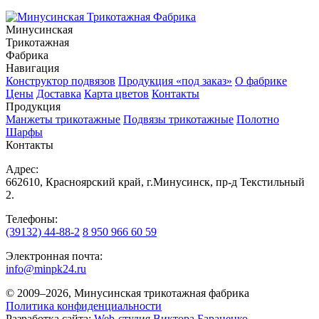
Минусинская
Трикотажная
Фабрика
Навигация
Конструктор подвязов
Продукция «под заказ»
О фабрике
Цены
Доставка
Карта цветов
Контакты
Продукция
Манжеты трикотажные
Подвязы трикотажные
Полотно
Шарфы
Контакты
Адрес:
662610, Красноярский край, г.Минусинск, пр-д Текстильный
2.
Телефоны:
(39132) 44-88-2
8 950 966 60 59
Электронная почта:
info@minpk24.ru
© 2009–2026, Минусинская трикотажная фабрика
Политика конфиденциальности
Разработка сайта:
Web-студия Виктора Бараненко