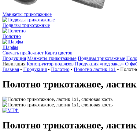
Манжеты трикотажные
Подвязы трикотажные
Полотно
Шарфы
Скачать прайс-лист
Карта цветов
Продукция
Манжеты трикотажные
Подвязы трикотажные
Поло
Навигация
Конструктор подвязов
Продукция «под заказ»
О фа
Главная
•
Продукция
•
Полотно
•
Полотно ластик 1х1
•
Полотно
Полотно трикотажное, ластик 
Полотно трикотажное, ластик 