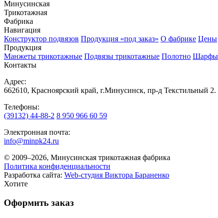
Минусинская
Трикотажная
Фабрика
Навигация
Конструктор подвязов
Продукция «под заказ»
О фабрике
Цены
Продукция
Манжеты трикотажные
Подвязы трикотажные
Полотно
Шарфы
Контакты
Адрес:
662610, Красноярский край, г.Минусинск, пр-д Текстильный 2.
Телефоны:
(39132) 44-88-2
8 950 966 60 59
Электронная почта:
info@minpk24.ru
© 2009–2026, Минусинская трикотажная фабрика
Политика конфиденциальности
Разработка сайта:
Web-студия Виктора Бараненко
Хотите
Оформить заказ