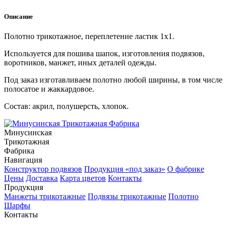
Описание
Полотно трикотажное, переплетение ластик 1х1.
Используется для пошива шапок, изготовления подвязов,
воротников, манжет, иных деталей одежды.
Под заказ изготавливаем полотно любой ширины, в том числе
полосатое и жаккардовое.
Состав: акрил, полушерсть, хлопок.
Минусинская
Трикотажная
Фабрика
Навигация
Конструктор подвязов
Продукция «под заказ»
О фабрике
Цены
Доставка
Карта цветов
Контакты
Продукция
Манжеты трикотажные
Подвязы трикотажные
Полотно
Шарфы
Контакты