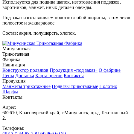
Используется для пошива шапок, изготовления подвязов,
воротников, манжет, иных деталей одежды.
Под заказ изготавливаем полотно любой ширины, в том числе
полосатое и жаккардовое.
Состав: акрил, полушерсть, хлопок.
Минусинская
Трикотажная
Фабрика
Навигация
Конструктор подвязов
Продукция «под заказ»
О фабрике
Цены
Доставка
Карта цветов
Контакты
Продукция
Манжеты трикотажные
Подвязы трикотажные
Полотно
Шарфы
Контакты
Адрес:
662610, Красноярский край, г.Минусинск, пр-д Текстильный
2.
Телефоны:
(39132) 44-88-2
8 950 966 60 59