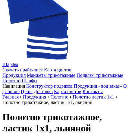
Шарфы
Скачать прайс-лист
Карта цветов
Продукция
Манжеты трикотажные
Подвязы трикотажные
Полотно
Шарфы
Навигация
Конструктор подвязов
Продукция «под заказ»
О
фабрике
Цены
Доставка
Карта цветов
Контакты
Главная
•
Продукция
•
Полотно
•
Полотно ластик 1х1
•
Полотно трикотажное, ластик 1х1, льняной
Полотно трикотажное,
ластик 1х1, льняной