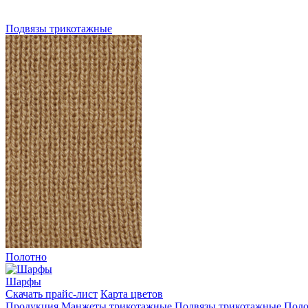
Подвязы трикотажные
Полотно
Шарфы
Скачать прайс-лист
Карта цветов
Продукция
Манжеты трикотажные
Подвязы трикотажные
Поло