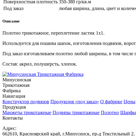
Поверхностная плотность
350-380 гр/кв.м
Под заказ
любая ширина, длина, цвет и количе
Описание
Полотно трикотажное, переплетение ластик 1х1.
Используется для пошива шапок, изготовления подвязов, ворот
Под заказ изготавливаем полотно любой ширины, в том числе 
Состав: акрил, полушерсть, хлопок.
Минусинская
Трикотажная
Фабрика
Навигация
Конструктор подвязов
Продукция «под заказ»
О фабрике
Цены
Продукция
Манжеты трикотажные
Подвязы трикотажные
Полотно
Шарфы
Контакты
Адрес:
662610, Красноярский край, г.Минусинск, пр-д Текстильный 2.