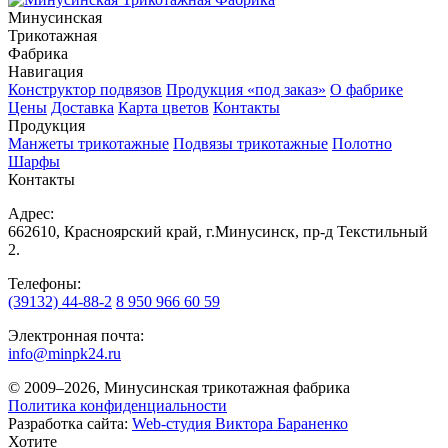
Минусинская
Трикотажная
Фабрика
Навигация
Конструктор подвязов
Продукция «под заказ»
О фабрике
Цены
Доставка
Карта цветов
Контакты
Продукция
Манжеты трикотажные
Подвязы трикотажные
Полотно
Шарфы
Контакты
Адрес:
662610, Красноярский край, г.Минусинск, пр-д Текстильный
2.
Телефоны:
(39132) 44-88-2
8 950 966 60 59
Электронная почта:
info@minpk24.ru
© 2009–2026, Минусинская трикотажная фабрика
Политика конфиденциальности
Разработка сайта:
Web-студия Виктора Бараненко
Хотите