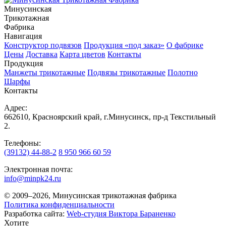
Минусинская
Трикотажная
Фабрика
Навигация
Конструктор подвязов
Продукция «под заказ»
О фабрике
Цены
Доставка
Карта цветов
Контакты
Продукция
Манжеты трикотажные
Подвязы трикотажные
Полотно
Шарфы
Контакты
Адрес:
662610, Красноярский край, г.Минусинск, пр-д Текстильный
2.
Телефоны:
(39132) 44-88-2
8 950 966 60 59
Электронная почта:
info@minpk24.ru
© 2009–2026, Минусинская трикотажная фабрика
Политика конфиденциальности
Разработка сайта:
Web-студия Виктора Бараненко
Хотите