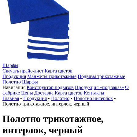
Шарфы
Скачать прайс-лист
Карта цветов
Продукция
Манжеты трикотажные
Подвязы трикотажные
Полотно
Шарфы
Навигация
Конструктор подвязов
Продукция «под заказ»
О
фабрике
Цены
Доставка
Карта цветов
Контакты
Главная
•
Продукция
•
Полотно
•
Полотно интерлок
•
Полотно трикотажное, интерлок, черный
Полотно трикотажное,
интерлок, черный