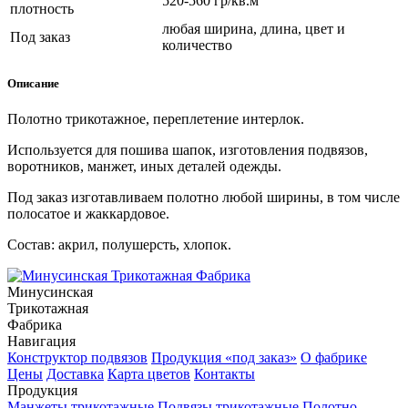
520-560 гр/кв.м
плотность
любая ширина, длина, цвет и
Под заказ
количество
Описание
Полотно трикотажное, переплетение интерлок.
Используется для пошива шапок, изготовления подвязов,
воротников, манжет, иных деталей одежды.
Под заказ изготавливаем полотно любой ширины, в том числе
полосатое и жаккардовое.
Состав: акрил, полушерсть, хлопок.
Минусинская
Трикотажная
Фабрика
Навигация
Конструктор подвязов
Продукция «под заказ»
О фабрике
Цены
Доставка
Карта цветов
Контакты
Продукция
Манжеты трикотажные
Подвязы трикотажные
Полотно