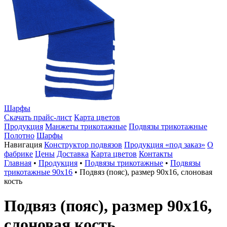
Шарфы
Скачать прайс-лист
Карта цветов
Продукция
Манжеты трикотажные
Подвязы трикотажные
Полотно
Шарфы
Навигация
Конструктор подвязов
Продукция «под заказ»
О
фабрике
Цены
Доставка
Карта цветов
Контакты
Главная
•
Продукция
•
Подвязы трикотажные
•
Подвязы
трикотажные 90х16
•
Подвяз (пояс), размер 90х16, слоновая
кость
Подвяз (пояс), размер 90х16,
слоновая кость