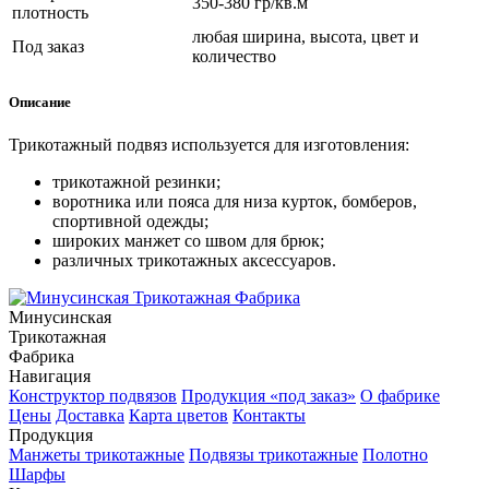
350-380 гр/кв.м
плотность
любая ширина, высота, цвет и
Под заказ
количество
Описание
Трикотажный подвяз используется для
изготовления:
трикотажной резинки;
воротника или пояса для низа курток, бомберов,
спортивной одежды;
широких манжет со швом для брюк;
различных трикотажных аксессуаров.
Минусинская
Трикотажная
Фабрика
Навигация
Конструктор подвязов
Продукция «под заказ»
О фабрике
Цены
Доставка
Карта цветов
Контакты
Продукция
Манжеты трикотажные
Подвязы трикотажные
Полотно
Шарфы