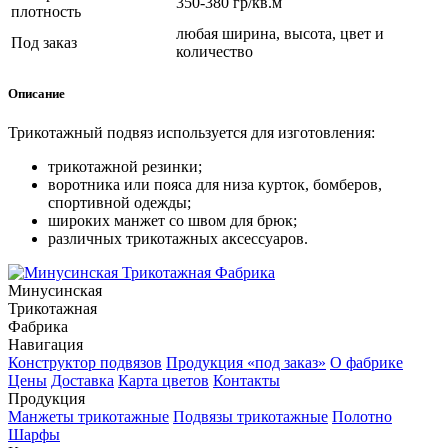
350-380 гр/кв.м
плотность
любая ширина, высота, цвет и
Под заказ
количество
Описание
Трикотажный подвяз используется для
изготовления:
трикотажной резинки;
воротника или пояса для низа курток, бомберов,
спортивной одежды;
широких манжет со швом для брюк;
различных трикотажных аксессуаров.
Минусинская
Трикотажная
Фабрика
Навигация
Конструктор подвязов
Продукция «под заказ»
О фабрике
Цены
Доставка
Карта цветов
Контакты
Продукция
Манжеты трикотажные
Подвязы трикотажные
Полотно
Шарфы