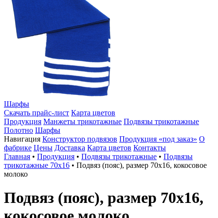
Шарфы
Скачать прайс-лист
Карта цветов
Продукция
Манжеты трикотажные
Подвязы трикотажные
Полотно
Шарфы
Навигация
Конструктор подвязов
Продукция «под заказ»
О
фабрике
Цены
Доставка
Карта цветов
Контакты
Главная
•
Продукция
•
Подвязы трикотажные
•
Подвязы
трикотажные 70х16
•
Подвяз (пояс), размер 70х16, кокосовое
молоко
Подвяз (пояс), размер 70х16,
кокосовое молоко