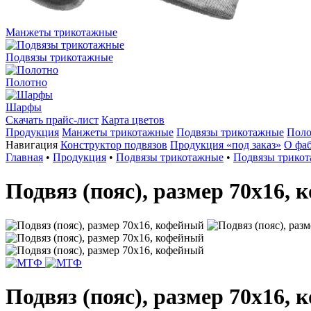
Манжеты трикотажные
Подвязы трикотажные
Полотно
Шарфы
Скачать прайс-лист
Карта цветов
Продукция
Манжеты трикотажные
Подвязы трикотажные
Поло
Навигация
Конструктор подвязов
Продукция «под заказ»
О фа
Главная
•
Продукция
•
Подвязы трикотажные
•
Подвязы трикот
Подвяз (пояс), размер 70х16,
Подвяз (пояс), размер 70х16,