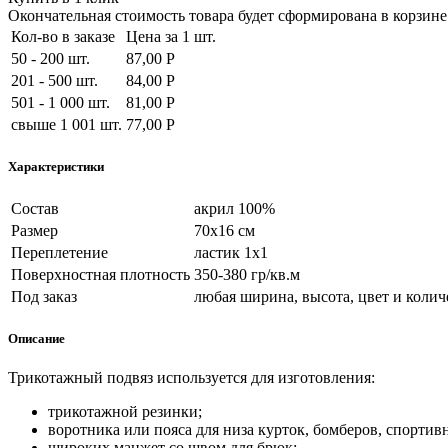
Окончательная стоимость товара будет сформирована в корзине 
Кол-во в заказе
Цена за 1 шт.
50 - 200 шт.
87,00 Р
201 - 500 шт.
84,00 Р
501 - 1 000 шт.
81,00 Р
свыше 1 001 шт.
77,00 Р
Характеристики
Состав
акрил 100%
Размер
70х16 см
Переплетение
ластик 1х1
Поверхностная плотность
350-380 гр/кв.м
Под заказ
любая ширина, высота, цвет и колич
Описание
Трикотажный подвяз используется для
изготовления:
трикотажной резинки;
воротника или пояса для низа курток, бомберов, спортив
широких манжет со швом для брюк;