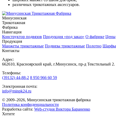
различных трикотажных аксессуаров.
Минусинская
Трикотажная
Фабрика
Навигация
Конструктор подвязов
Продукция «под заказ»
О фабрике
Цены
Продукция
Манжеты трикотажные
Подвязы трикотажные
Полотно
Шарфы
Контакты
Адрес:
662610, Красноярский край, г.Минусинск, пр-д Текстильный 2.
Телефоны:
(39132) 44-88-2
8 950 966 60 59
Электронная почта:
info@minpk24.ru
© 2009–2026, Минусинская трикотажная фабрика
Политика конфиденциальности
Разработка сайта:
Web-студия Виктора Бараненко
Хотите