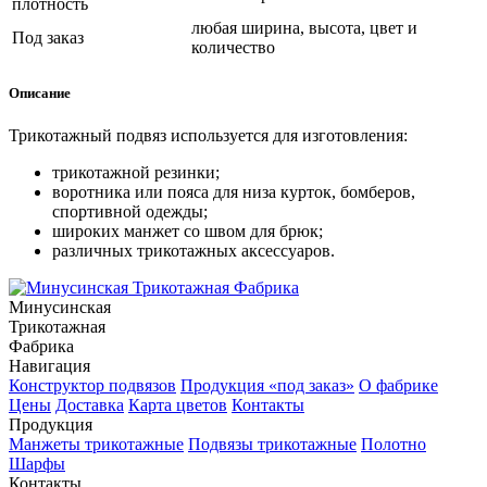
плотность
любая ширина, высота, цвет и
Под заказ
количество
Описание
Трикотажный подвяз используется для
изготовления:
трикотажной резинки;
воротника или пояса для низа курток, бомберов,
спортивной одежды;
широких манжет со швом для брюк;
различных трикотажных аксессуаров.
Минусинская
Трикотажная
Фабрика
Навигация
Конструктор подвязов
Продукция «под заказ»
О фабрике
Цены
Доставка
Карта цветов
Контакты
Продукция
Манжеты трикотажные
Подвязы трикотажные
Полотно
Шарфы
Контакты