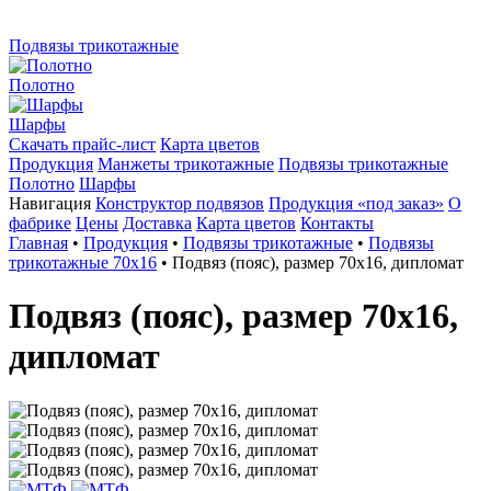
Подвязы трикотажные
Полотно
Шарфы
Скачать прайс-лист
Карта цветов
Продукция
Манжеты трикотажные
Подвязы трикотажные
Полотно
Шарфы
Навигация
Конструктор подвязов
Продукция «под заказ»
О
фабрике
Цены
Доставка
Карта цветов
Контакты
Главная
•
Продукция
•
Подвязы трикотажные
•
Подвязы
трикотажные 70х16
•
Подвяз (пояс), размер 70х16, дипломат
Подвяз (пояс), размер 70х16,
дипломат