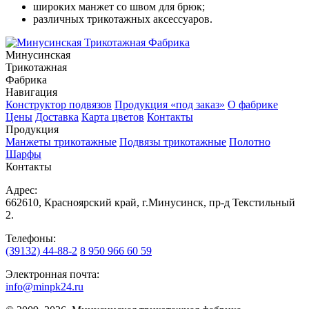
широких манжет со швом для брюк;
различных трикотажных аксессуаров.
Минусинская
Трикотажная
Фабрика
Навигация
Конструктор подвязов
Продукция «под заказ»
О фабрике
Цены
Доставка
Карта цветов
Контакты
Продукция
Манжеты трикотажные
Подвязы трикотажные
Полотно
Шарфы
Контакты
Адрес:
662610, Красноярский край, г.Минусинск, пр-д Текстильный
2.
Телефоны:
(39132) 44-88-2
8 950 966 60 59
Электронная почта:
info@minpk24.ru