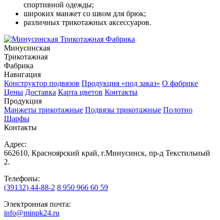
спортивной одежды;
широких манжет со швом для брюк;
различных трикотажных аксессуаров.
Минусинская
Трикотажная
Фабрика
Навигация
Конструктор подвязов
Продукция «под заказ»
О фабрике
Цены
Доставка
Карта цветов
Контакты
Продукция
Манжеты трикотажные
Подвязы трикотажные
Полотно
Шарфы
Контакты
Адрес:
662610, Красноярский край, г.Минусинск, пр-д Текстильный
2.
Телефоны:
(39132) 44-88-2
8 950 966 60 59
Электронная почта:
info@minpk24.ru