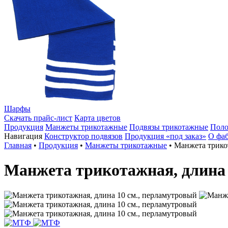
Шарфы
Скачать прайс-лист
Карта цветов
Продукция
Манжеты трикотажные
Подвязы трикотажные
Поло
Навигация
Конструктор подвязов
Продукция «под заказ»
О фа
Главная
•
Продукция
•
Манжеты трикотажные
•
Манжета трикот
Манжета трикотажная, длина 