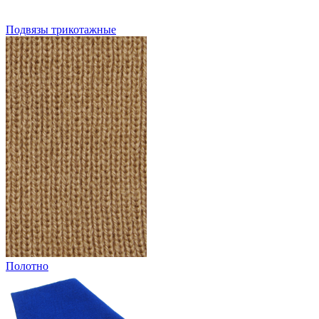
Подвязы трикотажные
Полотно