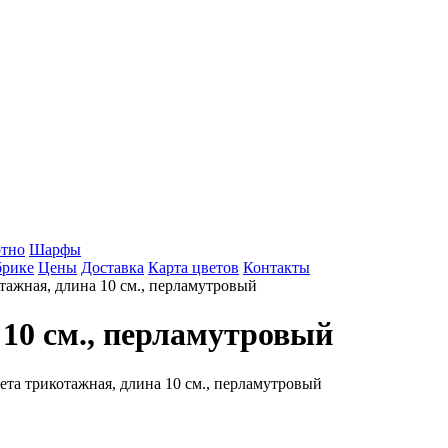
тно
Шарфы
брике
Цены
Доставка
Карта цветов
Контакты
ажная, длина 10 см., перламутровый
10 см., перламутровый