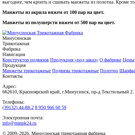
выгоднее, чем кроить и сшивать манжеты из полотна. Кроме т
Манжеты из акрила вяжем от 100 пар на цвет.
Манжеты из полушерсти вяжем от 500 пар на цвет.
Минусинская
Трикотажная
Фабрика
Навигация
Конструктор подвязов
Продукция «под заказ»
О фабрике
Цены
Продукция
Манжеты трикотажные
Подвязы трикотажные
Полотно
Шарфы
Контакты
Адрес:
662610, Красноярский край, г.Минусинск, пр-д Текстильный 2.
Телефоны:
(39132) 44-88-2
8 950 966 60 59
Электронная почта:
info@minpk24.ru
© 2009–2026, Минусинская трикотажная фабрика