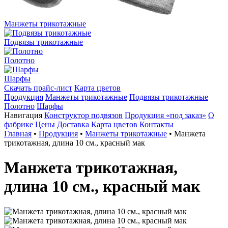
Манжеты трикотажные
Подвязы трикотажные
Полотно
Шарфы
Скачать прайс-лист
Карта цветов
Продукция
Манжеты трикотажные
Подвязы трикотажные
Полотно
Шарфы
Навигация
Конструктор подвязов
Продукция «под заказ»
О
фабрике
Цены
Доставка
Карта цветов
Контакты
Главная
•
Продукция
•
Манжеты трикотажные
•
Манжета
трикотажная, длина 10 см., красный мак
Манжета трикотажная,
длина 10 см., красный мак