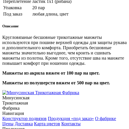
Переплетение
ластик 1х1 (рибана)
Упаковка
20 пар
Под заказ
любая длина, цвет
Описание
Кругловязаные бесшовные трикотажные манжеты
используются при пошиве верхней одежды для защиты рукава
и дополнительного комфорта.
Приобретать бесшовные
манжеты значительно выгоднее, чем кроить и сшивать
манжеты из полотна. Кроме того, отсутствие шва на манжете
повышает комфорт при ношении одежды.
Манжеты из акрила вяжем от 100 пар на цвет.
Манжеты из полушерсти вяжем от 500 пар на цвет.
Минусинская
Трикотажная
Фабрика
Навигация
Конструктор подвязов
Продукция «под заказ»
О фабрике
Цены
Доставка
Карта цветов
Контакты
Продукция