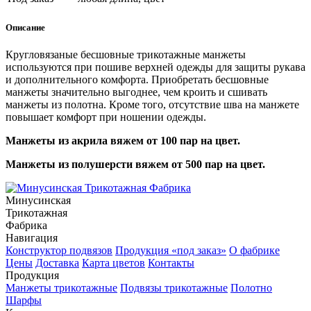
Описание
Кругловязаные бесшовные трикотажные манжеты
используются при пошиве верхней одежды для защиты рукава
и дополнительного комфорта.
Приобретать бесшовные
манжеты значительно выгоднее, чем кроить и сшивать
манжеты из полотна. Кроме того, отсутствие шва на манжете
повышает комфорт при ношении одежды.
Манжеты из акрила вяжем от 100 пар на цвет.
Манжеты из полушерсти вяжем от 500 пар на цвет.
Минусинская
Трикотажная
Фабрика
Навигация
Конструктор подвязов
Продукция «под заказ»
О фабрике
Цены
Доставка
Карта цветов
Контакты
Продукция
Манжеты трикотажные
Подвязы трикотажные
Полотно
Шарфы