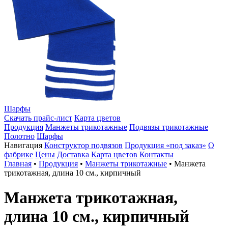
Шарфы
Скачать прайс-лист
Карта цветов
Продукция
Манжеты трикотажные
Подвязы трикотажные
Полотно
Шарфы
Навигация
Конструктор подвязов
Продукция «под заказ»
О
фабрике
Цены
Доставка
Карта цветов
Контакты
Главная
•
Продукция
•
Манжеты трикотажные
•
Манжета
трикотажная, длина 10 см., кирпичный
Манжета трикотажная,
длина 10 см., кирпичный