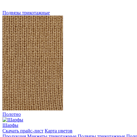
Подвязы трикотажные
Полотно
Шарфы
Скачать прайс-лист
Карта цветов
Продукция
Манжеты трикотажные
Подвязы трикотажные
Поло