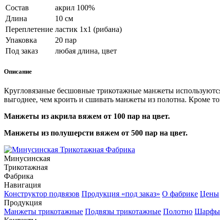
Состав
акрил 100%
Длина
10 см
Переплетение
ластик 1х1 (рибана)
Упаковка
20 пар
Под заказ
любая длина, цвет
Описание
Кругловязаные бесшовные трикотажные манжеты используются
выгоднее, чем кроить и сшивать манжеты из полотна. Кроме т
Манжеты из акрила вяжем от 100 пар на цвет.
Манжеты из полушерсти вяжем от 500 пар на цвет.
Минусинская
Трикотажная
Фабрика
Навигация
Конструктор подвязов
Продукция «под заказ»
О фабрике
Цены
Продукция
Манжеты трикотажные
Подвязы трикотажные
Полотно
Шарфы