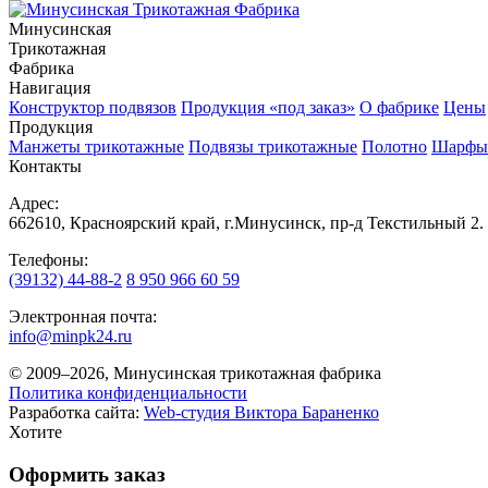
Минусинская
Трикотажная
Фабрика
Навигация
Конструктор подвязов
Продукция «под заказ»
О фабрике
Цены
Продукция
Манжеты трикотажные
Подвязы трикотажные
Полотно
Шарфы
Контакты
Адрес:
662610, Красноярский край, г.Минусинск, пр-д Текстильный 2.
Телефоны:
(39132) 44-88-2
8 950 966 60 59
Электронная почта:
info@minpk24.ru
© 2009–2026, Минусинская трикотажная фабрика
Политика конфиденциальности
Разработка сайта:
Web-студия Виктора Бараненко
Хотите
Оформить заказ