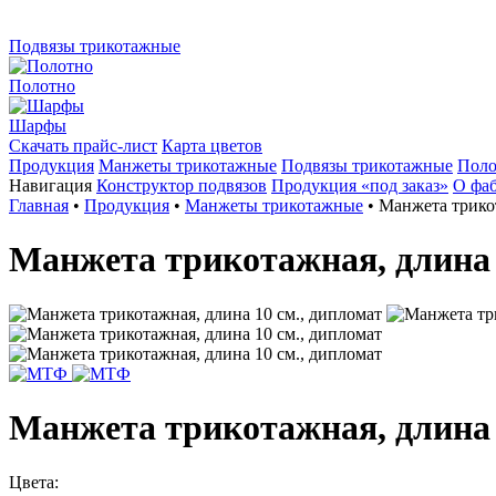
Подвязы трикотажные
Полотно
Шарфы
Скачать прайс-лист
Карта цветов
Продукция
Манжеты трикотажные
Подвязы трикотажные
Поло
Навигация
Конструктор подвязов
Продукция «под заказ»
О фа
Главная
•
Продукция
•
Манжеты трикотажные
•
Манжета трикот
Манжета трикотажная, длина 
Манжета трикотажная, длина 
Цвета: