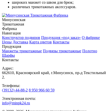
широких манжет со швом для брюк;
различных трикотажных аксессуаров.
Минусинская
Трикотажная
Фабрика
Навигация
Конструктор подвязов
Продукция «под заказ»
О фабрике
Цены
Доставка
Карта цветов
Контакты
Продукция
Манжеты трикотажные
Подвязы трикотажные
Полотно
Шарфы
Контакты
Адрес:
662610, Красноярский край, г.Минусинск, пр-д Текстильный
2.
Телефоны:
(39132) 44-88-2
8 950 966 60 59
Электронная почта:
info@minpk24.ru